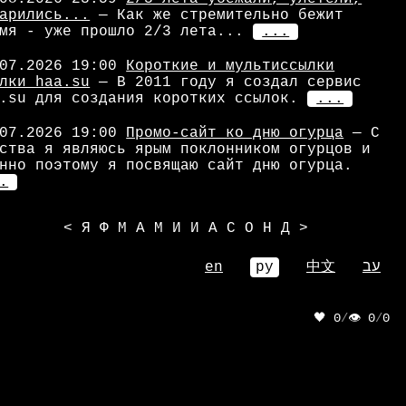
арились...
— Как же стремительно бежит
мя - уже прошло 2/3 лета...
...
07.2026 19:00
Короткие и мультиссылки
лки haa.su
— В 2011 году я создал сервис
.su для создания коротких ссылок.
...
07.2026 19:00
Промо-сайт ко дню огурца
— С
ства я являюсь ярым поклонником огурцов и
нно поэтому я посвящаю сайт дню огурца.
.
<
Я
Ф
М
А
М
И
И
А
С
О
Н
Д
>
en
ру
中文
עב
🖤 0
/
👁 0
/
0