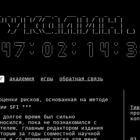
                                              
_  _  _  _  __ __ _   ___  _   _  _   _       
_|| || || |/ //  ` | /   || | / || |_| |     |
   \  / |   ( | (| || /| || //| ||  _  |     |
   /_/  |_|\_\\__,_||_||_||_/ |_||_| |_| (_) |
  _  _    ______             ___      ___                __      _  _             ____    
 | || |  |____ |   (_)      / _ \    |__ \    (_)       /_ |    | || |   (_)     |___ \   
 | || |      / /           | | | |      ) |              | |    | || |             __) |  
 |__  |     / /            | | | |     / /               | |    |__  |            |__ <   
    | |    / /     (_)     | |_| |    / /_    (_)        | |       | |   (_)      ___) |  
    |_|   /_/               \___/    |____|              |_|       |_|           |____/  
г
академия
игры
обратная связь
оценки рисков, основанная на методе
ции SFI
Тив
про
 долгое время был сильно
коп
носился, пока не познакомился с
телем, главным редактором издания
торым за годы совместной научной
ов и со временем риски для меня
03.