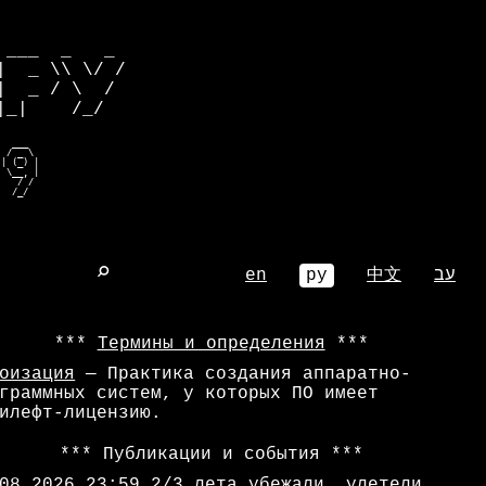
           

___  _   _ 

  _ \\ \/ /

  _ / \  / 

_|    /_/  

  ___    

 / _ \   

| (_) |  

 >r_eoe  

o obm |  

  m__re   
⌕
en
ру
中文
עב
Термины и определения
оизация
— Практика создания аппаратно-
граммных систем, у которых ПО имеет
илефт-лицензию.
Публикации и события
08.2026 23:59
2/3 лета убежали, улетели,