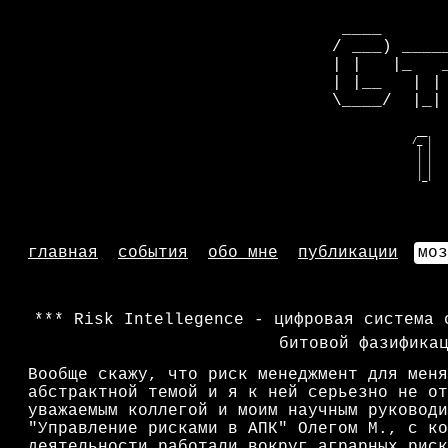
 ____      
/ ___) ____
| |   |_   
| |__   | |
\____/  |_|
   __    
  /_ |   
   | |   
   | |   
   | |   
   |_|   
главная
события
обо мне
публикации
моз
Risk Intellegence - цифровая система 
битовой фазифика
Вообще скажу, что риск менеджмент для меня
абстрактной темой и я к ней серьезно не от
уважаемым коллегой и моим научным руководи
"Управление рисками в АПК" Олегом М., с ко
деятельности работали вокруг аграрных риск