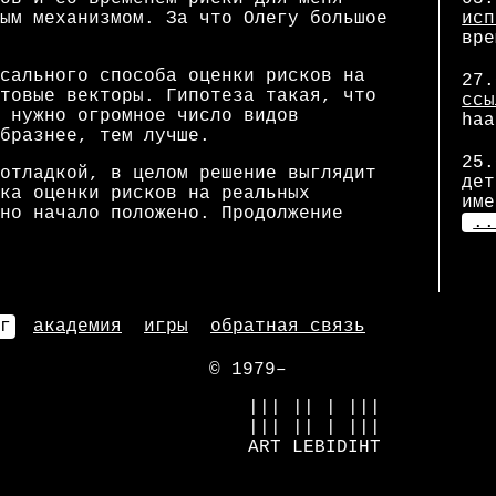
ым механизмом. За что Олегу большое
исп
вре
сального способа оценки рисков на
27.
товые векторы. Гипотеза такая, что
ссы
 нужно огромное число видов
haa
бразнее, тем лучше.
25.
отладкой, в целом решение выглядит
дет
ка оценки рисков на реальных
име
но начало положено. Продолжение
..
г
академия
игры
обратная связь
© 1979–
            ||| || | |||

            ||| || | |||

            ART LEBIDIHT
