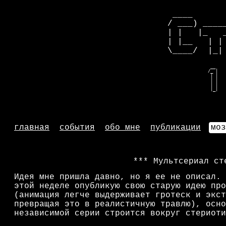
 ____      
/ ___) ____
| |   |_   
| |__   | |
\____/  |_|
   __    
  /_ |   
   | |   
   | |   
   | |   
   |_|   
главная
события
обо мне
публикации
моз
Мультсериал ст
Идея мне пришла давно, но я ее не описал. 
этой неделе опубликую свою старую идею про
(анимация легче выдерживает гротеск и экст
превращая это в реалистичную травлю), осно
независимой серии строится вокруг стериоти