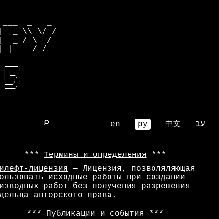
           

___  _   _ 

  _ \\ \/ /

  _ / \  / 

_|    /_/  

  _____  

 |  ___| 

 | |__   

 |___ \  

  ___) | 

  |____/  
⌕
en
ру
中文
עב
Термины и определения
илефт-лицензия
— Лицензия, позволяляющая
ользовать исходные работы при создании
изводных работ без получения разрешения
дельца авторского права.
Публикации и события