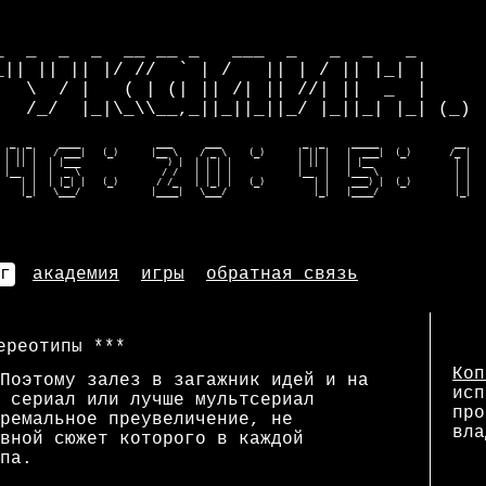
                                              
_  _  _  _  __ __ _   ___  _   _  _   _       
_|| || || |/ //  ` | /   || | / || |_| |     |
   \  / |   ( | (| || /| || //| ||  _  |     |
   /_/  |_|\_\\__,_||_||_||_/ |_||_| |_| (_) |
  _  _     ____              ___      ___               _  _     _____              __    
 | || |   / ___|   (_)      |__ \    / _ \    (_)      | || |   |  ___|  (_)       /_ |   
 | || |  | |___                ) |  | | | |            | || |   | |__               | |   
 |__  |  |  _ \               / /   | | | |            |__  |   |___ \              | |   
    | |  | |_| |   (_)       / /_   | |_| |   (_)         | |    ___) |  (_)        | |   
    |_|   \___/             |____|   \___/                |_|   |____/              |_|  
г
академия
игры
обратная связь
ереотипы
Коп
Поэтому залез в загажник идей и на
исп
 сериал или лучше мультсериал
про
ремальное преувеличение, не
вла
вной сюжет которого в каждой
па.