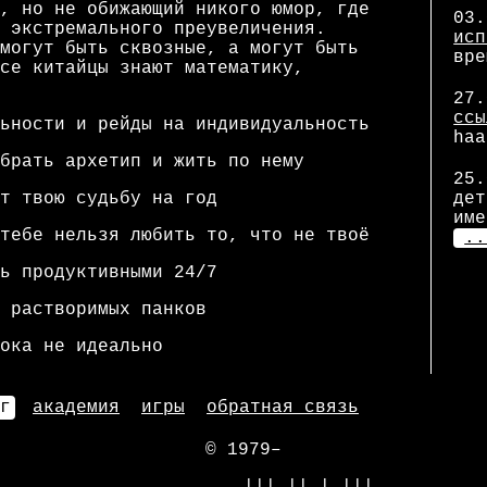
, но не обижающий никого юмор, где
03.
 экстремального преувеличения.
исп
могут быть сквозные, а могут быть
вре
се китайцы знают математику,
27.
ссы
ьности и рейды на индивидуальность
haa
брать архетип и жить по нему
25.
т твою судьбу на год
дет
име
тебе нельзя любить то, что не твоё
..
ь продуктивными 24/7
 растворимых панков
ока не идеально
г
академия
игры
обратная связь
© 1979–