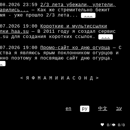
08.2026 23:59
2/3 лета убежали, улетели,
арились...
— Как же стремительно бежит
мя - уже прошло 2/3 лета...
...
07.2026 19:00
Короткие и мультиссылки
лки haa.su
— В 2011 году я создал сервис
.su для создания коротких ссылок.
...
07.2026 19:00
Промо-сайт ко дню огурца
— С
ства я являюсь ярым поклонником огурцов и
нно поэтому я посвящаю сайт дню огурца.
.
<
Я
Ф
М
А
М
И
И
А
С
О
Н
Д
>
en
ру
中文
עב
🖤 0
/
👁 0
/
0