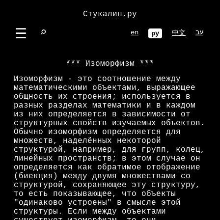
Стукалин.ру
☰
⌕
en
עב
中文
ру
Изоморфизм
Изоморфизм - это соотношение между
математическими объектами, выражающее
общность их строения; используется в
разных разделах математики и в каждом
из них определяется в зависимости от
структурных свойств изучаемых объектов.
Обычно изоморфизм определяется для
множеств, наделённых некоторой
структурой, например, для групп, колец,
линейных пространств; в этом случае он
определяется как обратимое отображение
(биекция) между двумя множествами со
структурой, сохраняющее эту структуру,
то есть показывающее, что объекты
"одинаково устроены" в смысле этой
структуры. Если между объектами