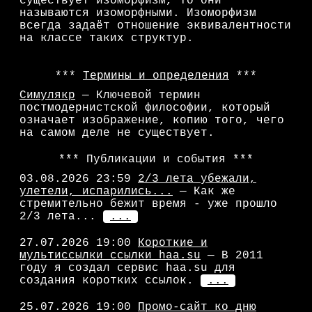
существует изоморфизм, то они
называются изоморфными. Изоморфизм
всегда задаёт отношение эквивалентности
на классе таких структур.
Термины и определения
Симулякр
— Ключевой термин
постмодернистской философии, который
означает изображение, копию того, чего
на самом деле не существует.
Публикации и события
03.08.2026 23:59
2/3 лета убежали,
улетели, испарились...
— Как же
стремительно бежит время - уже прошло
2/3 лета...
...
27.07.2026 19:00
Короткие и
мультиссылки ссылки haa.su
— В 2011
году я создал сервис haa.su для
создания коротких ссылок.
...
25.07.2026 19:00
Промо-сайт ко дню